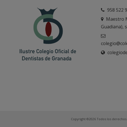
958 522 9
Maestro M
Guadiana),
colegio@col
colegiod
Copyright ©2026 Todos los derechos