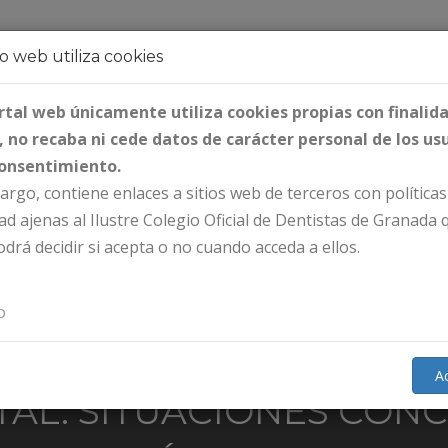
io web utiliza cookies
olegio
Ciudadanos
Colegiados
Formación
rtal web únicamente utiliza cookies propias con finalid
, no recaba ni cede datos de carácter personal de los us
consentimiento.
rgo, contiene enlaces a sitios web de terceros con políticas
Iniciar sesión
ad ajenas al Ilustre Colegio Oficial de Dentistas de Granada 
drá decidir si acepta o no cuando acceda a ellos.
o
RSO TEÓRICO-PRÁCTICO
A
TAL: SITUACIONES CONC