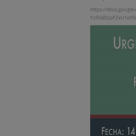
https://docs.googl
YzF0xBQsPZxU1eXS0