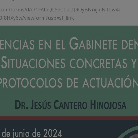
e.com/forms/d/e/1FAIpQLSdCtlaLfJ9OyBNnijmNTLw4z-
f8HXy6w/viewform?usp=sf_link