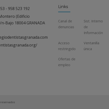
Links
53 - 958 523 192
ontero (Edificio
Canal de
Sist. Interno
 s/n-Bajo 18004 GRANADA
denuncias
de
Información
egiodentistasgranada.com
Acceso
Ventanilla
entistasgranada.org/
restringido
única
Ofertas de
empleo
 reservados