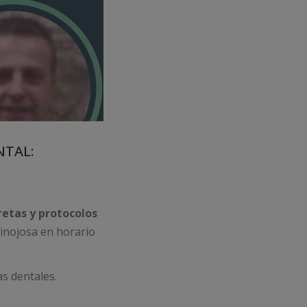
NTAL:
retas y protocolos
 Hinojosa en horario
as dentales.