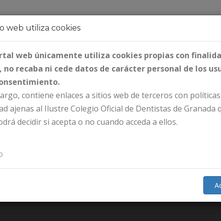
io web utiliza cookies
olegio
Ciudadanos
Colegiados
Formación
rtal web únicamente utiliza cookies propias con finalid
, no recaba ni cede datos de carácter personal de los us
consentimiento.
rgo, contiene enlaces a sitios web de terceros con políticas
Iniciar sesión
ad ajenas al Ilustre Colegio Oficial de Dentistas de Granada 
drá decidir si acepta o no cuando acceda a ellos.
o
CONSEJOS
A