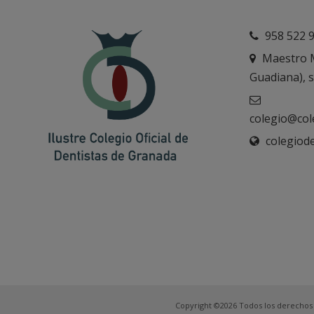
958 522 9
Maestro M
Guadiana),
colegio@col
colegiod
Copyright ©2026 Todos los derechos