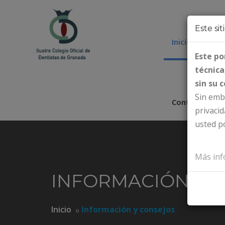
Este sit
Inicio
El C
Este po
técnica
sin su 
Sin emba
Contacto
privacid
usted po
Más inf
INFORMACIÓN Y 
Inicio
Información y consejos