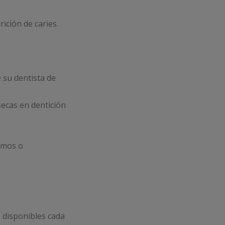
ición de caries.
 su dentista de
secas en dentición
smos o
s disponibles cada