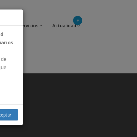
Otros Servicios
Actualidad
ad
uarios
 de
que
ceptar