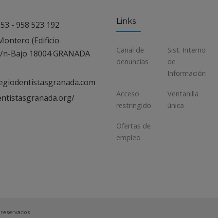
Links
53 - 958 523 192
ontero (Edificio
Canal de
Sist. Interno
 s/n-Bajo 18004 GRANADA
denuncias
de
Información
egiodentistasgranada.com
Acceso
Ventanilla
entistasgranada.org/
restringido
única
Ofertas de
empleo
 reservados