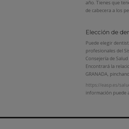
año. Tienes que ten
de cabecera a los pe
Elección de den
Puede elegir dentist
profesionales del S
Consejería de Salud 
Encontrará la relaci
GRANADA, pinchando 
https://easp.es/saI
información puede a