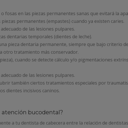
s o fosas en las piezas permanentes sanas que evitará la apar
s piezas permanentes (empastes) cuando ya existen caries.
adecuado de las lesiones pulpares.
zas dentarias temporales (dientes de leche).
una pieza dentaria permanente, siempre que bajo criterio de
a otro tratamiento más conservador.
pieza), cuando se detecte cálculo y/o pigmentaciones extrín
adecuado de las lesiones pulpares.
ubrir también ciertos tratamientos especiales por traumati
s dientes incisivos caninos.
r atención bucodental?
ente a tu dentista de cabecera entre la relación de dentista